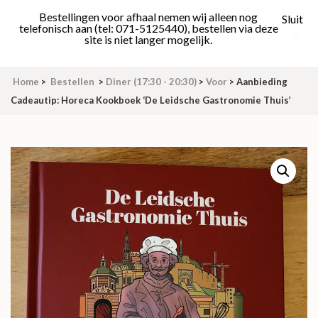
Skip
Bestellingen voor afhaal nemen wij alleen nog
Sluit
to
telefonisch aan (tel: 071-5125440), bestellen via deze
site is niet langer mogelijk.
content
(Press
Enter)
Home
>
Bestellen
>
Diner (17:30 - 20:30)
>
Voor
>
Aanbieding
Cadeautip: Horeca Kookboek ‘De Leidsche Gastronomie Thuis’