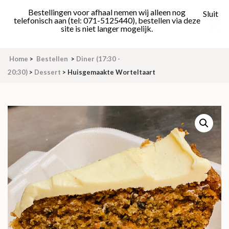
Skip
Bestellingen voor afhaal nemen wij alleen nog
Sluit
to
telefonisch aan (tel: 071-5125440), bestellen via deze
site is niet langer mogelijk.
content
(Press
Enter)
Home
>
Bestellen
>
Diner (17:30 -
20:30)
>
Dessert
>
Huisgemaakte Worteltaart