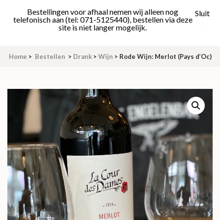
Skip
Bestellingen voor afhaal nemen wij alleen nog
Sluit
to
telefonisch aan (tel: 071-5125440), bestellen via deze
site is niet langer mogelijk.
content
(Press
Enter)
Home
>
Bestellen
>
Drank
>
Wijn
>
Rode Wijn: Merlot (Pays d’Oc)