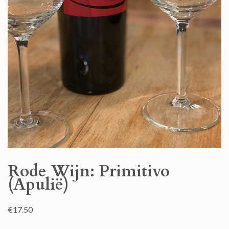
Rode Wijn: Primitivo
(Apulië)
€
17.50