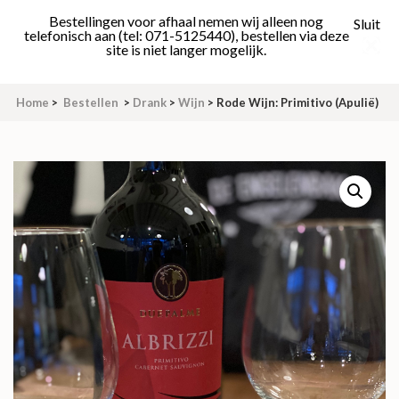
Skip
Bestellingen voor afhaal nemen wij alleen nog
Sluit
to
telefonisch aan (tel: 071-5125440), bestellen via deze
site is niet langer mogelijk.
content
(Press
Enter)
Home
>
Bestellen
>
Drank
>
Wijn
>
Rode Wijn: Primitivo (Apulië)